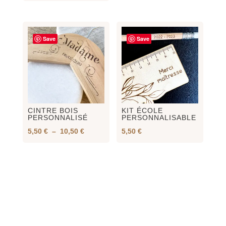
Save
Save
CINTRE BOIS
KIT ÉCOLE
PERSONNALISÉ
PERSONNALISABLE
Plage
5,50
€
–
10,50
€
5,50
€
de
prix :
5,50 €
à
10,50 €