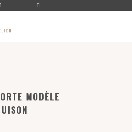


ELIER
PORTE MODÈLE
OUISON