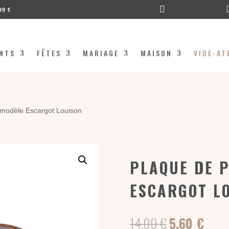

99 €
NTS
FÊTES
MARIAGE
MAISON
VIDE-AT
 modèle Escargot Louison
PLAQUE DE 
ESCARGOT L
Le
Le
14,00
€
5,60
€