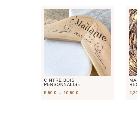
CINTRE BOIS
MA
PERSONNALISÉ
RE
Plage
5,50
€
–
10,50
€
2,2
de
prix :
5,50 €
à
10,50 €