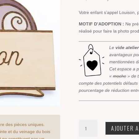
prix
prix
initial
actue
Votre enfant s’appel Louison, pro
était :
est :
14,00 €.
5,60 
MOTIF D’ADOPTION :
Ne prés
réalisé pour faire la photo prod
Le
vide atelier
avantageux pou
mentionnées da
Cet espace a po
«
moche
» de t
compte des potentiels défauts d
pourcentage de réduction ent
quantité
re des pièces uniques.
AJOUTER A
de
einte et du veinage du bois
Plaque
t ne constituent pas un