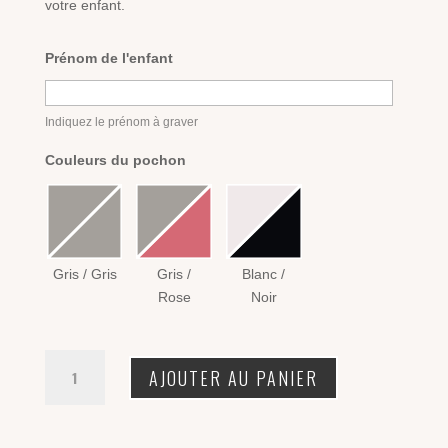
votre enfant.
Prénom de l'enfant
Indiquez le prénom à graver
Couleurs du pochon
Gris / Gris
Gris /
Blanc /
Rose
Noir
quantité
AJOUTER AU PANIER
de
Accroche
porte