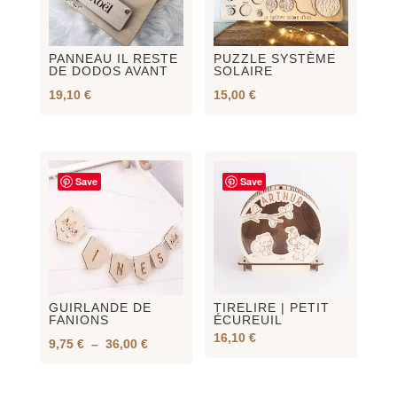
PANNEAU IL RESTE
PUZZLE SYSTÈME
DE DODOS AVANT
SOLAIRE
19,10
€
15,00
€
Save
Save
GUIRLANDE DE
TIRELIRE | PETIT
FANIONS
ÉCUREUIL
16,10
€
Plage
9,75
€
–
36,00
€
de
prix :