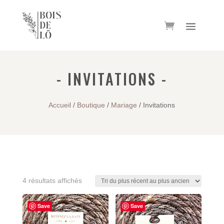
- INVITATIONS -
Accueil
/
Boutique
/
Mariage
/ Invitations
Trié
4 résultats affichés
du
plus
Save
Save
récent