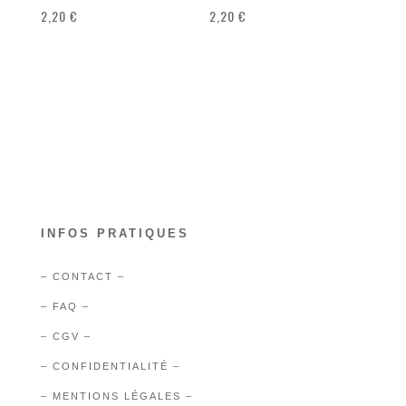
2,20
€
2,20
€
INFOS PRATIQUES
– CONTACT –
– FAQ –
– CGV –
– CONFIDENTIALITÉ –
– MENTIONS LÉGALES –