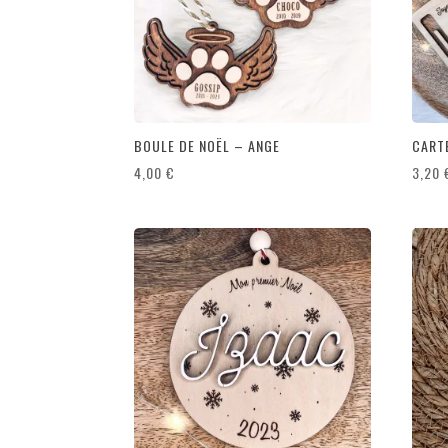
BOULE DE NOËL – ANGE
CART
4,00
€
3,20