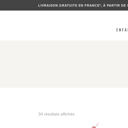
LIVRAISON GRATUITE EN FRANCE*, À PARTIR DE 
ENFA
Trié
34 résultats affichés
du
plus