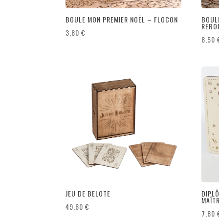
BOULE MON PREMIER NOËL – FLOCON
BOUL
REBO
3,80
€
8,50
JEU DE BELOTE
DIPL
MAÎT
49,60
€
7,80