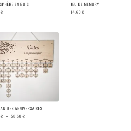
SPHÈRE EN BOIS
JEU DE MEMORY
0
€
14,60
€
EAU DES ANNIVERSAIRES
Plage
0
€
–
58,50
€
de
prix :