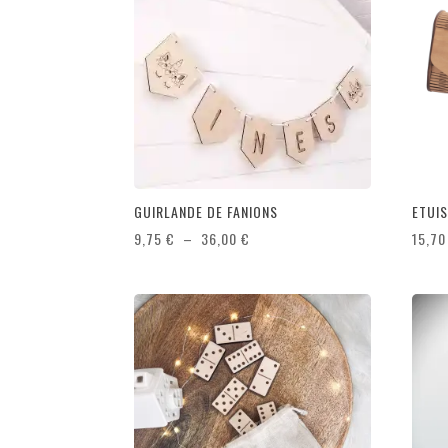
GUIRLANDE DE FANIONS
ETUIS
Plage
9,75
€
–
36,00
€
15,7
de
prix :
9,75 €
à
36,00 €