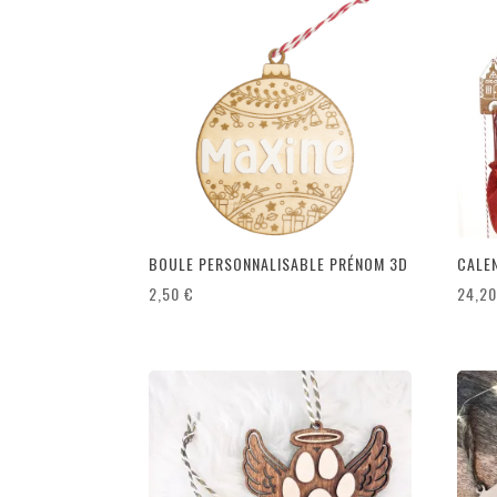
récent
au
plus
ancien
BOULE PERSONNALISABLE PRÉNOM 3D
CALEN
2,50
€
24,2