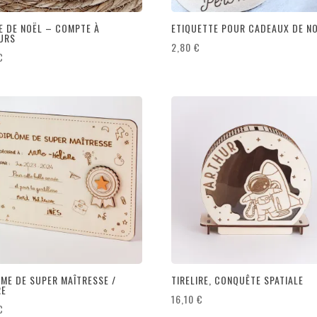
E DE NOËL – COMPTE À
ETIQUETTE POUR CADEAUX DE N
URS
2,80
€
€
ÔME DE SUPER MAÎTRESSE /
TIRELIRE, CONQUÊTE SPATIALE
RE
16,10
€
€