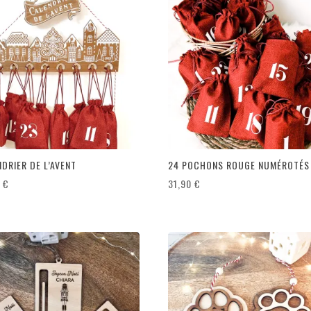
DRIER DE L’AVENT
24 POCHONS ROUGE NUMÉROTÉS
0
€
31,90
€