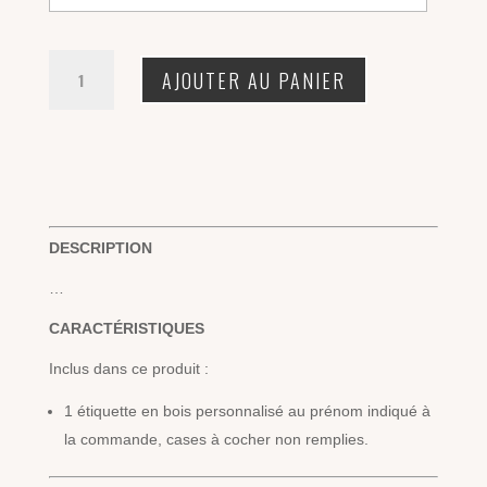
quantité
AJOUTER AU PANIER
de
Etiquette
pour
cadeaux
de
Noël
DESCRIPTION
…
CARACTÉRISTIQUES
Inclus dans ce produit :
1 étiquette en bois personnalisé au prénom indiqué à
la commande, cases à cocher non remplies.