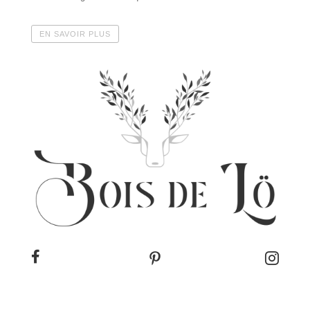
EN SAVOIR PLUS


