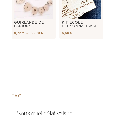
GUIRLANDE DE
KIT ÉCOLE
FANIONS
PERSONNALISABLE
Plage
9,75
€
–
36,00
€
5,50
€
de
prix :
9,75 €
à
36,00 €
FAQ
Sous quel délai vais-je