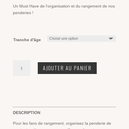
Un Must Have de l’organisation et du rangement de nos
penderies !
Tranche d'âge
quantité
AJOUTER AU PANIER
de
Séparateurs
de
penderie
DESCRIPTION
Pour les fans de rangement, organisez la penderie de