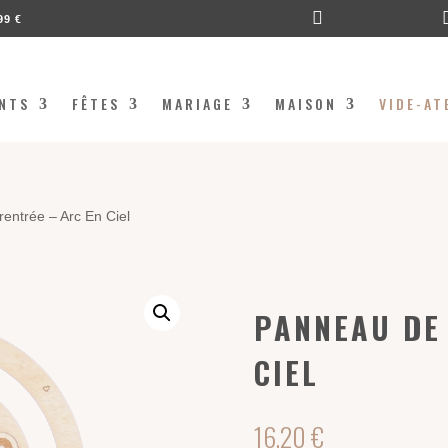

99 €
NTS
FÊTES
MARIAGE
MAISON
VIDE-AT
entrée – Arc En Ciel
PANNEAU DE
CIEL
16,20
€