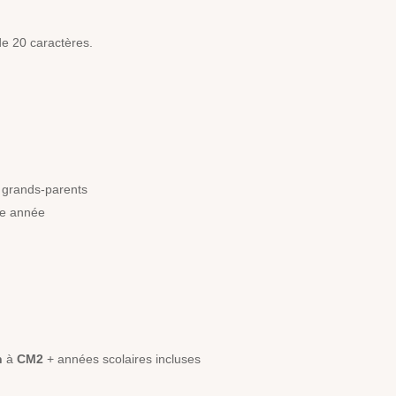
de 20 caractères.
 grands-parents
que année
n
à
CM2
+ années scolaires incluses