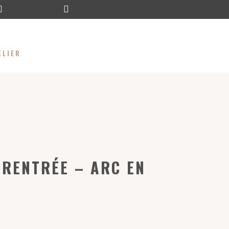


ELIER
 RENTRÉE – ARC EN