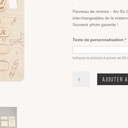
Panneau de rentrée – Arc En Ci
interchangeables de la materne
Souvenir photo garantie !
Texte de personnalisation
*
Indiquez le prénom à graver de 20
quantité
AJOUTER A
de
Panneau
de
rentrée
-
Arc
En
Ciel