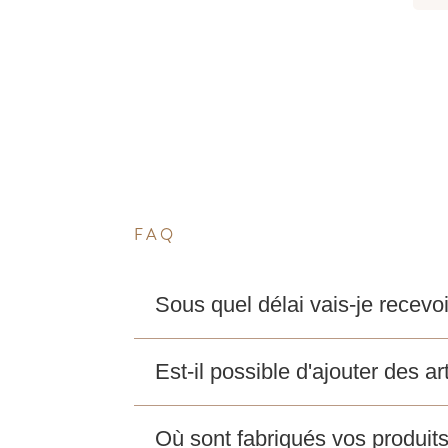
prix :
9,75 €
à
36,00 €
FAQ
Sous quel délai vais-je rece
Est-il possible d'ajouter des 
Où sont fabriqués vos produits